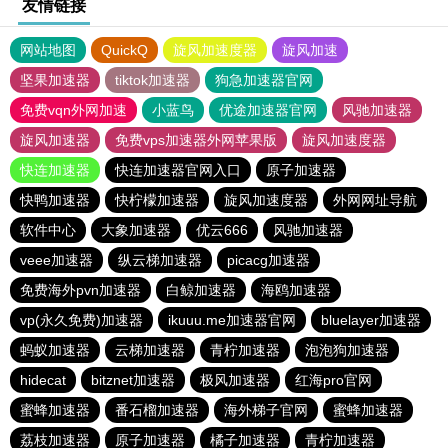
友情链接
网站地图
QuickQ
旋风加速度器
旋风加速
坚果加速器
tiktok加速器
狗急加速器官网
免费vqn外网加速
小蓝鸟
优途加速器官网
风驰加速器
旋风加速器
免费vps加速器外网苹果版
旋风加速度器
快连加速器
快连加速器官网入口
原子加速器
快鸭加速器
快柠檬加速器
旋风加速度器
外网网址导航
软件中心
大象加速器
优云666
风驰加速器
veee加速器
纵云梯加速器
picacg加速器
免费海外pvn加速器
白鲸加速器
海鸥加速器
vp(永久免费)加速器
ikuuu.me加速器官网
bluelayer加速器
蚂蚁加速器
云梯加速器
青柠加速器
泡泡狗加速器
hidecat
bitznet加速器
极风加速器
红海pro官网
蜜蜂加速器
番石榴加速器
海外梯子官网
蜜蜂加速器
荔枝加速器
原子加速器
橘子加速器
青柠加速器