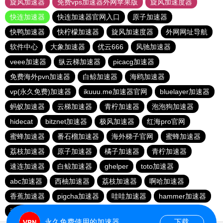
旋风加速器
免费vps加速器外网苹果版
旋风加速度器
快连加速器
快连加速器官网入口
原子加速器
快鸭加速器
快柠檬加速器
旋风加速度器
外网网址导航
软件中心
大象加速器
优云666
风驰加速器
veee加速器
纵云梯加速器
picacg加速器
免费海外pvn加速器
白鲸加速器
海鸥加速器
vp(永久免费)加速器
ikuuu.me加速器官网
bluelayer加速器
蚂蚁加速器
云梯加速器
青柠加速器
泡泡狗加速器
hidecat
bitznet加速器
极风加速器
红海pro官网
蜜蜂加速器
番石榴加速器
海外梯子官网
蜜蜂加速器
荔枝加速器
原子加速器
橘子加速器
青柠加速器
速连加速器
白鲸加速器
ghelper
toto加速器
abc加速器
西柚加速器
荔枝加速器
啊哈加速器
香蕉加速器
pigcha加速器
哇哇加速器
hammer加速器
速连加速器
永久免费使用的加速器
下载