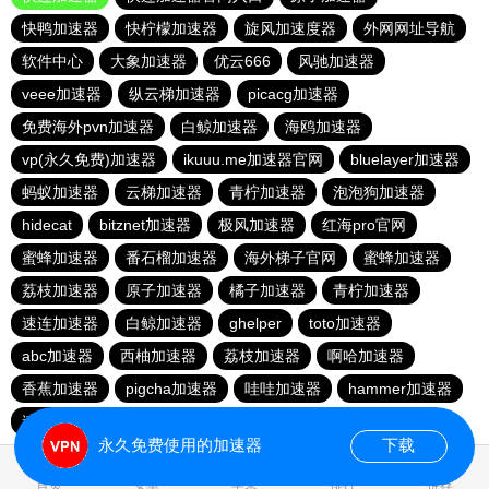
快鸭加速器
快柠檬加速器
旋风加速度器
外网网址导航
软件中心
大象加速器
优云666
风驰加速器
veee加速器
纵云梯加速器
picacg加速器
免费海外pvn加速器
白鲸加速器
海鸥加速器
vp(永久免费)加速器
ikuuu.me加速器官网
bluelayer加速器
蚂蚁加速器
云梯加速器
青柠加速器
泡泡狗加速器
hidecat
bitznet加速器
极风加速器
红海pro官网
蜜蜂加速器
番石榴加速器
海外梯子官网
蜜蜂加速器
荔枝加速器
原子加速器
橘子加速器
青柠加速器
速连加速器
白鲸加速器
ghelper
toto加速器
abc加速器
西柚加速器
荔枝加速器
啊哈加速器
香蕉加速器
pigcha加速器
哇哇加速器
hammer加速器
速连加速器
永久免费使用的加速器
下载
0.061001s
首页
安卓
苹果
排行
推荐