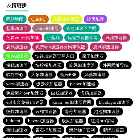
友情链接
网站地图
QuickQ
旋风加速度器
旋风加速
坚果加速器
tiktok加速器
狗急加速器官网
免费vqn外网加速
小蓝鸟
优途加速器官网
风驰加速器
旋风加速器
免费vps加速器外网苹果版
旋风加速度器
快连加速器
快连加速器官网入口
原子加速器
快鸭加速器
快柠檬加速器
旋风加速度器
外网网址导航
软件中心
大象加速器
优云666
风驰加速器
veee加速器
纵云梯加速器
picacg加速器
免费海外pvn加速器
白鲸加速器
海鸥加速器
vp(永久免费)加速器
ikuuu.me加速器官网
bluelayer加速器
蚂蚁加速器
云梯加速器
青柠加速器
泡泡狗加速器
hidecat
bitznet加速器
极风加速器
红海pro官网
蜜蜂加速器
番石榴加速器
海外梯子官网
蜜蜂加速器