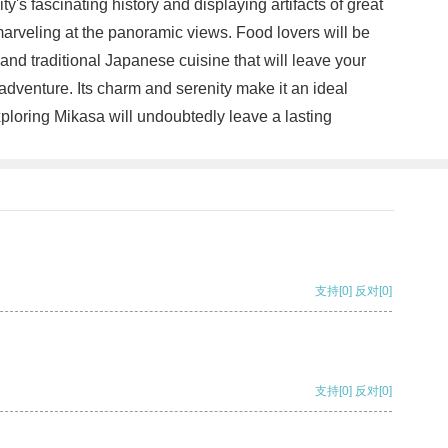
's fascinating history and displaying artifacts of great
 marveling at the panoramic views. Food lovers will be
and traditional Japanese cuisine that will leave your
 adventure. Its charm and serenity make it an ideal
xploring Mikasa will undoubtedly leave a lasting
支持
[0]
反对
[0]
支持
[0]
反对
[0]