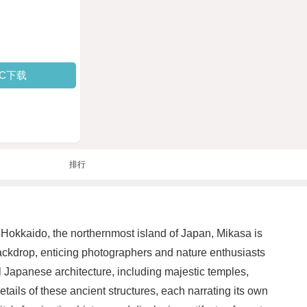
PC下载
排行
n Hokkaido, the northernmost island of Japan, Mikasa is
 backdrop, enticing photographers and nature enthusiasts
nal Japanese architecture, including majestic temples,
etails of these ancient structures, each narrating its own