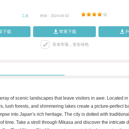
工具
|
时间：2024-04-02
|
卓下载
苹果下载
安卓市场，安全绿色
 array of scenic landscapes that leave visitors in awe. Located i
ills, lush forests, and shimmering lakes create a picture-perfect
impse into Japan's rich heritage. The city is dotted with traditio
 of time. Take a stroll through Mikasa and discover the intricate d