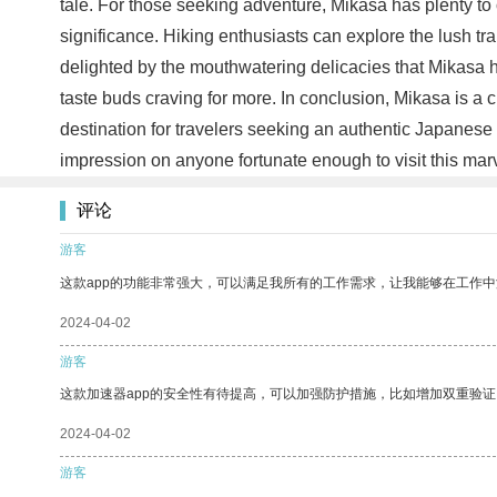
tale. For those seeking adventure, Mikasa has plenty to o
significance. Hiking enthusiasts can explore the lush tr
delighted by the mouthwatering delicacies that Mikasa ha
taste buds craving for more. In conclusion, Mikasa is a c
destination for travelers seeking an authentic Japanese 
impression on anyone fortunate enough to visit this mar
评论
游客
这款app的功能非常强大，可以满足我所有的工作需求，让我能够在工作
2024-04-02
游客
这款加速器app的安全性有待提高，可以加强防护措施，比如增加双重验证
2024-04-02
游客