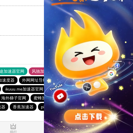
支持
[0]
反对
[0]
途加速器官网
风驰加速器
旋风加速器
加速度器
外网网址导航
软件中心
大象加速器
优云666
ikuuu.me加速器官网
bluelayer加速器
蚂蚁加速器
海外梯子官网
蜜蜂加速器
荔枝加速器
原子加速器
速器
香蕉加速器
pigcha加速器
哇哇加速器
0.033579s
排行
推荐