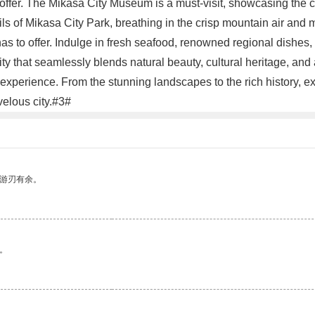
ffer. The Mikasa City Museum is a must-visit, showcasing the city
ails of Mikasa City Park, breathing in the crisp mountain air and
s to offer. Indulge in fresh seafood, renowned regional dishes, 
ity that seamlessly blends natural beauty, cultural heritage, and
experience. From the stunning landscapes to the rich history, e
velous city.#3#
中游刃有余。
。