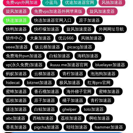
免费vqn外网加速
小蓝鸟
优途加速器官网
风驰加速器
旋风加速器
免费vps加速器外网苹果版
旋风加速度器
快连加速器
快连加速器官网入口
原子加速器
快鸭加速器
快柠檬加速器
旋风加速度器
外网网址导航
软件中心
大象加速器
优云666
风驰加速器
veee加速器
纵云梯加速器
picacg加速器
免费海外pvn加速器
白鲸加速器
海鸥加速器
vp(永久免费)加速器
ikuuu.me加速器官网
bluelayer加速器
蚂蚁加速器
云梯加速器
青柠加速器
泡泡狗加速器
hidecat
bitznet加速器
极风加速器
红海pro官网
蜜蜂加速器
番石榴加速器
海外梯子官网
蜜蜂加速器
荔枝加速器
原子加速器
橘子加速器
青柠加速器
速连加速器
白鲸加速器
ghelper
toto加速器
abc加速器
西柚加速器
荔枝加速器
啊哈加速器
香蕉加速器
pigcha加速器
哇哇加速器
hammer加速器