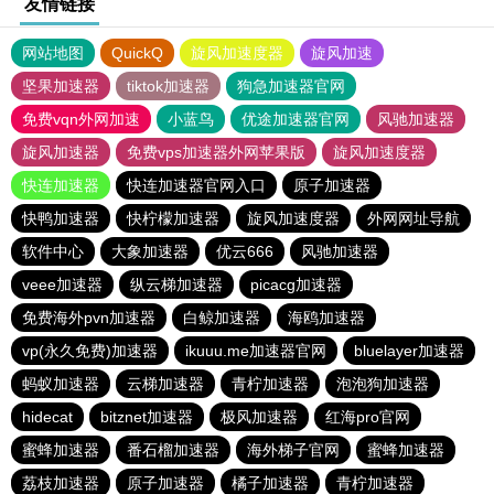
友情链接
网站地图
QuickQ
旋风加速度器
旋风加速
坚果加速器
tiktok加速器
狗急加速器官网
免费vqn外网加速
小蓝鸟
优途加速器官网
风驰加速器
旋风加速器
免费vps加速器外网苹果版
旋风加速度器
快连加速器
快连加速器官网入口
原子加速器
快鸭加速器
快柠檬加速器
旋风加速度器
外网网址导航
软件中心
大象加速器
优云666
风驰加速器
veee加速器
纵云梯加速器
picacg加速器
免费海外pvn加速器
白鲸加速器
海鸥加速器
vp(永久免费)加速器
ikuuu.me加速器官网
bluelayer加速器
蚂蚁加速器
云梯加速器
青柠加速器
泡泡狗加速器
hidecat
bitznet加速器
极风加速器
红海pro官网
蜜蜂加速器
番石榴加速器
海外梯子官网
蜜蜂加速器
荔枝加速器
原子加速器
橘子加速器
青柠加速器