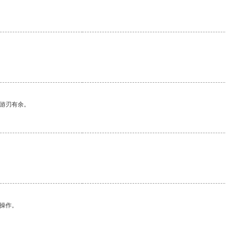
中游刃有余。
悉操作。