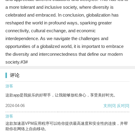
a more tolerant and inclusive society, where diversity is
celebrated and embraced. In conclusion, globalization has
reshaped the world in profound ways, sparking greater
connectivity, cultural exchange, and economic
interdependence. As we navigate the challenges and
opportunities of a globalized world, it is important to embrace
the diversity and interconnectedness that define our modern
society.#3#
评论
游客
这款app是我娱乐的好帮手，让我能够放松身心，享受美好时光。
2024-04-06
支持
[0]
反对
[0]
游客
这款加速器VPM应用程序可以给你提供最高速度和安全性的连接，并帮
助你在网络上自由移动。