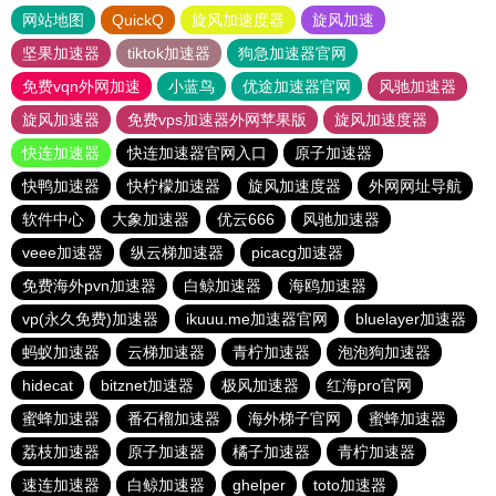
网站地图
QuickQ
旋风加速度器
旋风加速
坚果加速器
tiktok加速器
狗急加速器官网
免费vqn外网加速
小蓝鸟
优途加速器官网
风驰加速器
旋风加速器
免费vps加速器外网苹果版
旋风加速度器
快连加速器
快连加速器官网入口
原子加速器
快鸭加速器
快柠檬加速器
旋风加速度器
外网网址导航
软件中心
大象加速器
优云666
风驰加速器
veee加速器
纵云梯加速器
picacg加速器
免费海外pvn加速器
白鲸加速器
海鸥加速器
vp(永久免费)加速器
ikuuu.me加速器官网
bluelayer加速器
蚂蚁加速器
云梯加速器
青柠加速器
泡泡狗加速器
hidecat
bitznet加速器
极风加速器
红海pro官网
蜜蜂加速器
番石榴加速器
海外梯子官网
蜜蜂加速器
荔枝加速器
原子加速器
橘子加速器
青柠加速器
速连加速器
白鲸加速器
ghelper
toto加速器