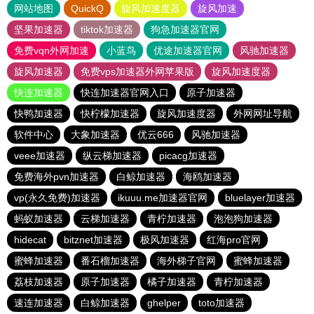
网站地图
QuickQ
旋风加速度器
旋风加速
坚果加速器
tiktok加速器
狗急加速器官网
免费vqn外网加速
小蓝鸟
优途加速器官网
风驰加速器
旋风加速器
免费vps加速器外网苹果版
旋风加速度器
快连加速器
快连加速器官网入口
原子加速器
快鸭加速器
快柠檬加速器
旋风加速度器
外网网址导航
软件中心
大象加速器
优云666
风驰加速器
veee加速器
纵云梯加速器
picacg加速器
免费海外pvn加速器
白鲸加速器
海鸥加速器
vp(永久免费)加速器
ikuuu.me加速器官网
bluelayer加速器
蚂蚁加速器
云梯加速器
青柠加速器
泡泡狗加速器
hidecat
bitznet加速器
极风加速器
红海pro官网
蜜蜂加速器
番石榴加速器
海外梯子官网
蜜蜂加速器
荔枝加速器
原子加速器
橘子加速器
青柠加速器
速连加速器
白鲸加速器
ghelper
toto加速器