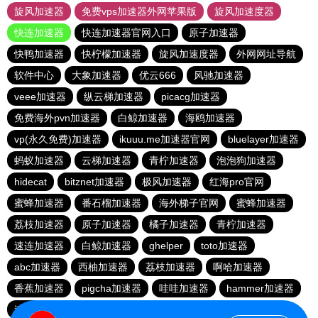
旋风加速器
免费vps加速器外网苹果版
旋风加速度器
快连加速器
快连加速器官网入口
原子加速器
快鸭加速器
快柠檬加速器
旋风加速度器
外网网址导航
软件中心
大象加速器
优云666
风驰加速器
veee加速器
纵云梯加速器
picacg加速器
免费海外pvn加速器
白鲸加速器
海鸥加速器
vp(永久免费)加速器
ikuuu.me加速器官网
bluelayer加速器
蚂蚁加速器
云梯加速器
青柠加速器
泡泡狗加速器
hidecat
bitznet加速器
极风加速器
红海pro官网
蜜蜂加速器
番石榴加速器
海外梯子官网
蜜蜂加速器
荔枝加速器
原子加速器
橘子加速器
青柠加速器
速连加速器
白鲸加速器
ghelper
toto加速器
abc加速器
西柚加速器
荔枝加速器
啊哈加速器
香蕉加速器
pigcha加速器
哇哇加速器
hammer加速器
速连加速器