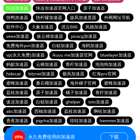
快连加速器
快连加速器官网入口
原子加速器
快鸭加速器
快柠檬加速器
旋风加速度器
外网网址导航
软件中心
大象加速器
优云666
风驰加速器
veee加速器
纵云梯加速器
picacg加速器
免费海外pvn加速器
白鲸加速器
海鸥加速器
vp(永久免费)加速器
ikuuu.me加速器官网
bluelayer加速器
蚂蚁加速器
云梯加速器
青柠加速器
泡泡狗加速器
hidecat
bitznet加速器
极风加速器
红海pro官网
蜜蜂加速器
番石榴加速器
海外梯子官网
蜜蜂加速器
荔枝加速器
原子加速器
橘子加速器
青柠加速器
速连加速器
白鲸加速器
ghelper
toto加速器
abc加速器
西柚加速器
荔枝加速器
啊哈加速器
香蕉加速器
pigcha加速器
哇哇加速器
hammer加速器
速连加速器
永久免费使用的加速器
下载