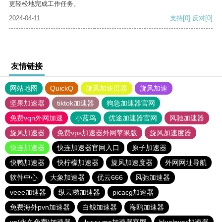
更轻松地完成工作任务。
2024-04-11
支持
[0]
反对
[0]
友情链接
网站地图
QuickQ
旋风加速度器
旋风加速
坚果加速器
tiktok加速器
狗急加速器官网
免费vqn外网加速
小蓝鸟
优途加速器官网
风驰加速器
旋风加速器
免费vps加速器外网苹果版
旋风加速度器
快连加速器
快连加速器官网入口
原子加速器
快鸭加速器
快柠檬加速器
旋风加速度器
外网网址导航
软件中心
大象加速器
优云666
风驰加速器
veee加速器
纵云梯加速器
picacg加速器
免费海外pvn加速器
白鲸加速器
海鸥加速器