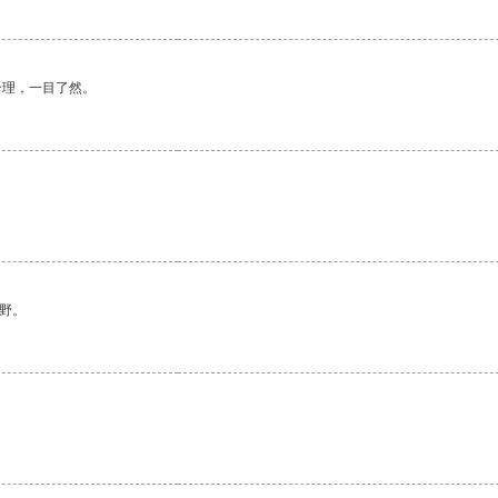
合理，一目了然。
野。