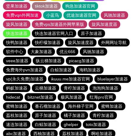
坚果加速器
tiktok加速器
狗急加速器官网
免费vqn外网加速
小蓝鸟
优途加速器官网
风驰加速器
旋风加速器
免费vps加速器外网苹果版
旋风加速度器
快连加速器
快连加速器官网入口
原子加速器
快鸭加速器
快柠檬加速器
旋风加速度器
外网网址导航
软件中心
大象加速器
优云666
风驰加速器
veee加速器
纵云梯加速器
picacg加速器
免费海外pvn加速器
白鲸加速器
海鸥加速器
vp(永久免费)加速器
ikuuu.me加速器官网
bluelayer加速器
蚂蚁加速器
云梯加速器
青柠加速器
泡泡狗加速器
hidecat
bitznet加速器
极风加速器
红海pro官网
蜜蜂加速器
番石榴加速器
海外梯子官网
蜜蜂加速器
荔枝加速器
原子加速器
橘子加速器
青柠加速器
速连加速器
白鲸加速器
ghelper
toto加速器
abc加速器
西柚加速器
荔枝加速器
啊哈加速器