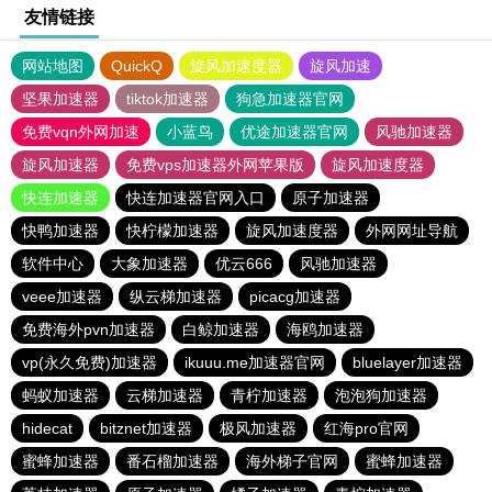
友情链接
网站地图
QuickQ
旋风加速度器
旋风加速
坚果加速器
tiktok加速器
狗急加速器官网
免费vqn外网加速
小蓝鸟
优途加速器官网
风驰加速器
旋风加速器
免费vps加速器外网苹果版
旋风加速度器
快连加速器
快连加速器官网入口
原子加速器
快鸭加速器
快柠檬加速器
旋风加速度器
外网网址导航
软件中心
大象加速器
优云666
风驰加速器
veee加速器
纵云梯加速器
picacg加速器
免费海外pvn加速器
白鲸加速器
海鸥加速器
vp(永久免费)加速器
ikuuu.me加速器官网
bluelayer加速器
蚂蚁加速器
云梯加速器
青柠加速器
泡泡狗加速器
hidecat
bitznet加速器
极风加速器
红海pro官网
蜜蜂加速器
番石榴加速器
海外梯子官网
蜜蜂加速器