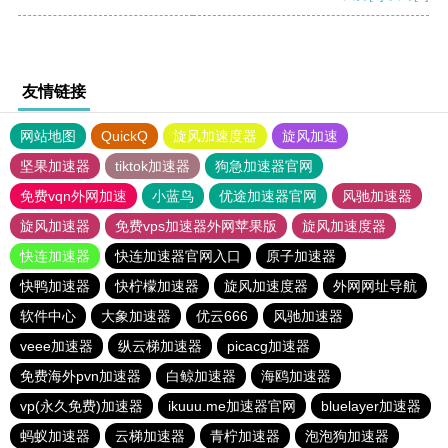
友情链接
网站地图
QuickQ
旋风加速度器
旋风加速
坚果加速器
tiktok加速器
狗急加速器官网
免费vqn外网加速
小蓝鸟
优途加速器官网
风驰加速器
旋风加速器
免费vps加速器外网苹果版
旋风加速度器
快连加速器
快连加速器官网入口
原子加速器
快鸭加速器
快柠檬加速器
旋风加速度器
外网网址导航
软件中心
大象加速器
优云666
风驰加速器
veee加速器
纵云梯加速器
picacg加速器
免费海外pvn加速器
白鲸加速器
海鸥加速器
vp(永久免费)加速器
ikuuu.me加速器官网
bluelayer加速器
蚂蚁加速器
云梯加速器
青柠加速器
泡泡狗加速器