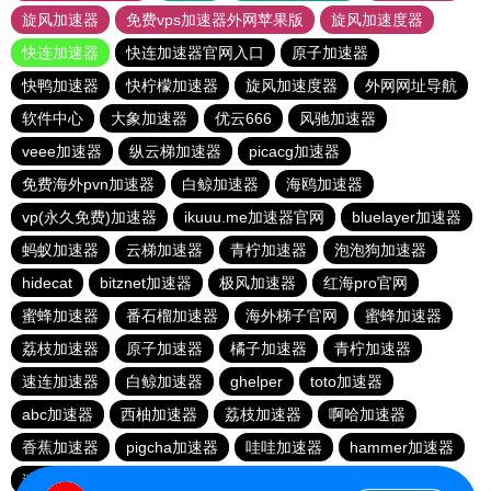
旋风加速器
免费vps加速器外网苹果版
旋风加速度器
快连加速器
快连加速器官网入口
原子加速器
快鸭加速器
快柠檬加速器
旋风加速度器
外网网址导航
软件中心
大象加速器
优云666
风驰加速器
veee加速器
纵云梯加速器
picacg加速器
免费海外pvn加速器
白鲸加速器
海鸥加速器
vp(永久免费)加速器
ikuuu.me加速器官网
bluelayer加速器
蚂蚁加速器
云梯加速器
青柠加速器
泡泡狗加速器
hidecat
bitznet加速器
极风加速器
红海pro官网
蜜蜂加速器
番石榴加速器
海外梯子官网
蜜蜂加速器
荔枝加速器
原子加速器
橘子加速器
青柠加速器
速连加速器
白鲸加速器
ghelper
toto加速器
abc加速器
西柚加速器
荔枝加速器
啊哈加速器
香蕉加速器
pigcha加速器
哇哇加速器
hammer加速器
速连加速器