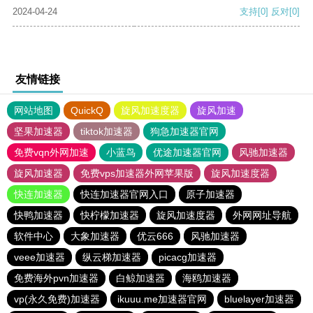
2024-04-24
支持
[0]
反对
[0]
友情链接
网站地图
QuickQ
旋风加速度器
旋风加速
坚果加速器
tiktok加速器
狗急加速器官网
免费vqn外网加速
小蓝鸟
优途加速器官网
风驰加速器
旋风加速器
免费vps加速器外网苹果版
旋风加速度器
快连加速器
快连加速器官网入口
原子加速器
快鸭加速器
快柠檬加速器
旋风加速度器
外网网址导航
软件中心
大象加速器
优云666
风驰加速器
veee加速器
纵云梯加速器
picacg加速器
免费海外pvn加速器
白鲸加速器
海鸥加速器
vp(永久免费)加速器
ikuuu.me加速器官网
bluelayer加速器