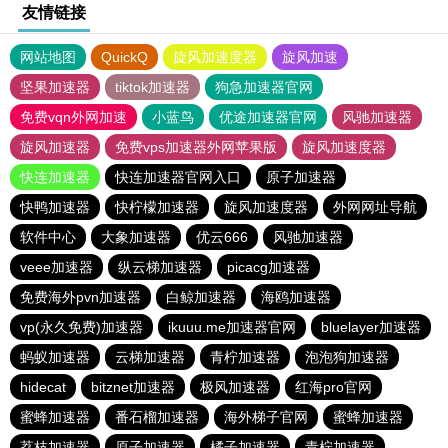
友情链接
网站地图
QuickQ
旋风加速度器
旋风加速
坚果加速器
tiktok加速器
狗急加速器官网
免费vqn外网加速
小蓝鸟
优途加速器官网
风驰加速器
旋风加速器
免费vps加速器外网苹果版
旋风加速度器
快连加速器
快连加速器官网入口
原子加速器
快鸭加速器
快柠檬加速器
旋风加速度器
外网网址导航
软件中心
大象加速器
优云666
风驰加速器
veee加速器
纵云梯加速器
picacg加速器
免费海外pvn加速器
白鲸加速器
海鸥加速器
vp(永久免费)加速器
ikuuu.me加速器官网
bluelayer加速器
蚂蚁加速器
云梯加速器
青柠加速器
泡泡狗加速器
hidecat
bitznet加速器
极风加速器
红海pro官网
蜜蜂加速器
番石榴加速器
海外梯子官网
蜜蜂加速器
荔枝加速器
原子加速器
橘子加速器
青柠加速器