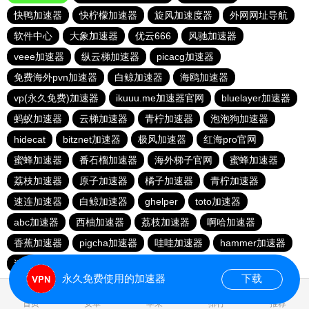
快鸭加速器
快柠檬加速器
旋风加速度器
外网网址导航
软件中心
大象加速器
优云666
风驰加速器
veee加速器
纵云梯加速器
picacg加速器
免费海外pvn加速器
白鲸加速器
海鸥加速器
vp(永久免费)加速器
ikuuu.me加速器官网
bluelayer加速器
蚂蚁加速器
云梯加速器
青柠加速器
泡泡狗加速器
hidecat
bitznet加速器
极风加速器
红海pro官网
蜜蜂加速器
番石榴加速器
海外梯子官网
蜜蜂加速器
荔枝加速器
原子加速器
橘子加速器
青柠加速器
速连加速器
白鲸加速器
ghelper
toto加速器
abc加速器
西柚加速器
荔枝加速器
啊哈加速器
香蕉加速器
pigcha加速器
哇哇加速器
hammer加速器
速连加速器
永久免费使用的加速器
下载
0.046924s
首页
安卓
苹果
排行
推荐