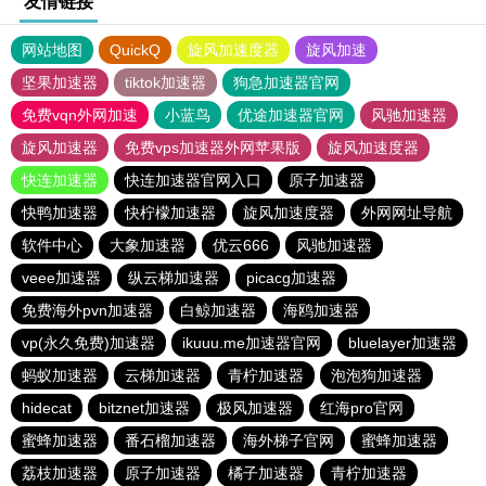
友情链接
网站地图
QuickQ
旋风加速度器
旋风加速
坚果加速器
tiktok加速器
狗急加速器官网
免费vqn外网加速
小蓝鸟
优途加速器官网
风驰加速器
旋风加速器
免费vps加速器外网苹果版
旋风加速度器
快连加速器
快连加速器官网入口
原子加速器
快鸭加速器
快柠檬加速器
旋风加速度器
外网网址导航
软件中心
大象加速器
优云666
风驰加速器
veee加速器
纵云梯加速器
picacg加速器
免费海外pvn加速器
白鲸加速器
海鸥加速器
vp(永久免费)加速器
ikuuu.me加速器官网
bluelayer加速器
蚂蚁加速器
云梯加速器
青柠加速器
泡泡狗加速器
hidecat
bitznet加速器
极风加速器
红海pro官网
蜜蜂加速器
番石榴加速器
海外梯子官网
蜜蜂加速器
荔枝加速器
原子加速器
橘子加速器
青柠加速器