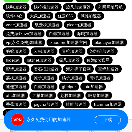
快鸭加速器
快柠檬加速器
旋风加速度器
外网网址导航
软件中心
大象加速器
优云666
风驰加速器
veee加速器
纵云梯加速器
picacg加速器
免费海外pvn加速器
白鲸加速器
海鸥加速器
vp(永久免费)加速器
ikuuu.me加速器官网
bluelayer加速器
蚂蚁加速器
云梯加速器
青柠加速器
泡泡狗加速器
hidecat
bitznet加速器
极风加速器
红海pro官网
蜜蜂加速器
番石榴加速器
海外梯子官网
蜜蜂加速器
荔枝加速器
原子加速器
橘子加速器
青柠加速器
速连加速器
白鲸加速器
ghelper
toto加速器
abc加速器
西柚加速器
荔枝加速器
啊哈加速器
香蕉加速器
pigcha加速器
哇哇加速器
hammer加速器
速连加速器
永久免费使用的加速器
下载
0.059239s
首页
安卓
苹果
排行
推荐