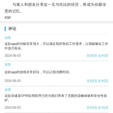
与家人和朋友分享这一无与伦比的经历，将成为你最珍
贵的记忆。
#3#
评论
游客
这款app的功能非常强大，可以满足我所有的工作需求，让我能够在工作
中游刃有余。
2024-06-03
支持
[0]
反对
[0]
游客
这款app的游戏非常好玩，可以让我消磨时间。
2024-06-03
支持
[0]
反对
[0]
游客
这款加速器VPM应用程序已经为我们带来了无限的流畅体验和安全性保
护。
2024-06-03
支持
[0]
反对
[0]