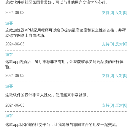
这款软件的社区氛围非常好，可以与其他用户交流学习心得。
2024-06-03
支持
[0]
反对
[0]
游客
这款加速器VPM应用程序可以给你提供最高速度和安全性的连接，并帮
助你在网络上自由移动。
2024-06-03
支持
[0]
反对
[0]
游客
这款app的酒店、餐厅推荐非常有用，让我能够享受到高品质的旅行体
验。
2024-06-03
支持
[0]
反对
[0]
游客
这款软件的设计非常人性化，使用起来非常舒服。
2024-06-03
支持
[0]
反对
[0]
游客
这款app就像我的社交平台，让我能够与志同道合的朋友一起交流。