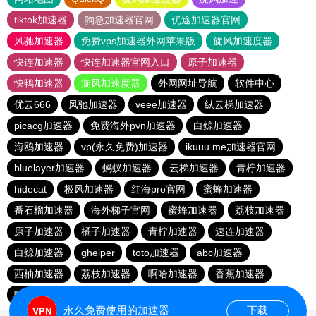
tiktok加速器
狗急加速器官网
优途加速器官网
风驰加速器
免费vps加速器外网苹果版
旋风加速度器
快连加速器
快连加速器官网入口
原子加速器
快鸭加速器
旋风加速度器
外网网址导航
软件中心
优云666
风驰加速器
veee加速器
纵云梯加速器
picacg加速器
免费海外pvn加速器
白鲸加速器
海鸥加速器
vp(永久免费)加速器
ikuuu.me加速器官网
bluelayer加速器
蚂蚁加速器
云梯加速器
青柠加速器
hidecat
极风加速器
红海pro官网
蜜蜂加速器
番石榴加速器
海外梯子官网
蜜蜂加速器
荔枝加速器
原子加速器
橘子加速器
青柠加速器
速连加速器
白鲸加速器
ghelper
toto加速器
abc加速器
西柚加速器
荔枝加速器
啊哈加速器
香蕉加速器
哇哇加速器
hammer加速器
速连加速器
永久免费使用的加速器
下载