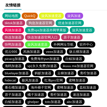
友情链接
网站地图
QuickQ
旋风加速度器
旋风加速
tiktok加速器
狗急加速器官网
优途加速器官网
风驰加速器
免费vps加速器外网苹果版
旋风加速度器
快连加速器
快连加速器官网入口
原子加速器
快鸭加速器
旋风加速度器
外网网址导航
软件中心
优云666
风驰加速器
veee加速器
纵云梯加速器
picacg加速器
免费海外pvn加速器
白鲸加速器
海鸥加速器
vp(永久免费)加速器
ikuuu.me加速器官网
bluelayer加速器
蚂蚁加速器
云梯加速器
青柠加速器
hidecat
极风加速器
红海pro官网
蜜蜂加速器
番石榴加速器
海外梯子官网
蜜蜂加速器
荔枝加速器
原子加速器
橘子加速器
青柠加速器
速连加速器
白鲸加速器
ghelper
toto加速器
abc加速器