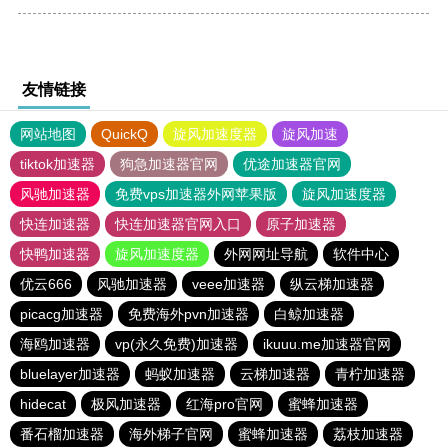
友情链接
网站地图
QuickQ
旋风加速度器
旋风加速
tiktok加速器
狗急加速器官网
优途加速器官网
风驰加速器
免费vps加速器外网苹果版
旋风加速度器
快连加速器
快连加速器官网入口
原子加速器
快鸭加速器
旋风加速度器
外网网址导航
软件中心
优云666
风驰加速器
veee加速器
纵云梯加速器
picacg加速器
免费海外pvn加速器
白鲸加速器
海鸥加速器
vp(永久免费)加速器
ikuuu.me加速器官网
bluelayer加速器
蚂蚁加速器
云梯加速器
青柠加速器
hidecat
极风加速器
红海pro官网
蜜蜂加速器
番石榴加速器
海外梯子官网
蜜蜂加速器
荔枝加速器