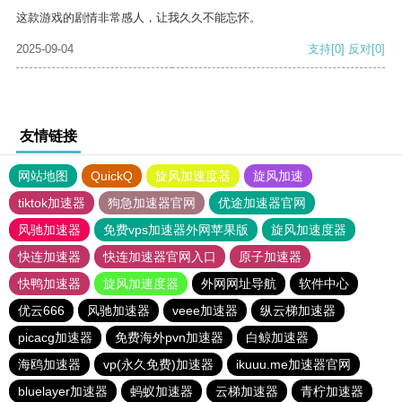
这款游戏的剧情非常感人，让我久久不能忘怀。
2025-09-04
支持
[0]
反对
[0]
友情链接
网站地图
QuickQ
旋风加速度器
旋风加速
tiktok加速器
狗急加速器官网
优途加速器官网
风驰加速器
免费vps加速器外网苹果版
旋风加速度器
快连加速器
快连加速器官网入口
原子加速器
快鸭加速器
旋风加速度器
外网网址导航
软件中心
优云666
风驰加速器
veee加速器
纵云梯加速器
picacg加速器
免费海外pvn加速器
白鲸加速器
海鸥加速器
vp(永久免费)加速器
ikuuu.me加速器官网
bluelayer加速器
蚂蚁加速器
云梯加速器
青柠加速器