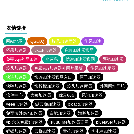
友情链接
网站地图
QuickQ
旋风加速度器
旋风加速
坚果加速器
tiktok加速器
狗急加速器官网
免费vqn外网加速
小蓝鸟
优途加速器官网
风驰加速器
旋风加速器
免费vps加速器外网苹果版
旋风加速度器
快连加速器
快连加速器官网入口
原子加速器
快鸭加速器
快柠檬加速器
旋风加速度器
外网网址导航
软件中心
大象加速器
优云666
风驰加速器
veee加速器
纵云梯加速器
picacg加速器
免费海外pvn加速器
白鲸加速器
海鸥加速器
vp(永久免费)加速器
ikuuu.me加速器官网
bluelayer加速器
蚂蚁加速器
云梯加速器
青柠加速器
泡泡狗加速器