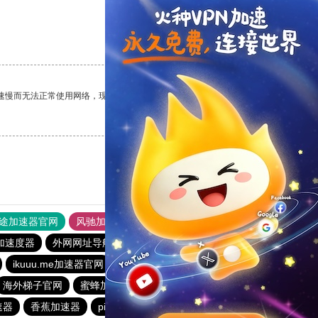
支持
[0]
反对
[0]
速慢而无法正常使用网络，现在有了这个app，我再也不用担心了。
支持
[0]
反对
[0]
途加速器官网
风驰加速器
旋风加速器
加速度器
外网网址导航
软件中心
大象加速器
优云666
ikuuu.me加速器官网
bluelayer加速器
蚂蚁加速器
海外梯子官网
蜜蜂加速器
荔枝加速器
原子加速器
速器
香蕉加速器
pigcha加速器
哇哇加速器