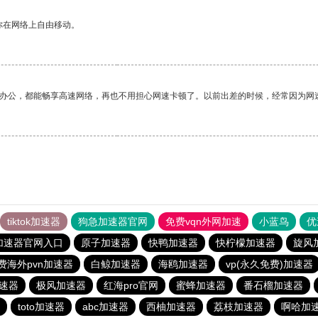
你在网络上自由移动。
作办公，都能畅享高速网络，再也不用担心网速卡顿了。以前出差的时候，经常因为网
tiktok加速器
狗急加速器官网
免费vqn外网加速
小蓝鸟
优
加速器官网入口
原子加速器
快鸭加速器
快柠檬加速器
旋风
费海外pvn加速器
白鲸加速器
海鸥加速器
vp(永久免费)加速器
t加速器
极风加速器
红海pro官网
蜜蜂加速器
番石榴加速器
toto加速器
abc加速器
西柚加速器
荔枝加速器
啊哈加