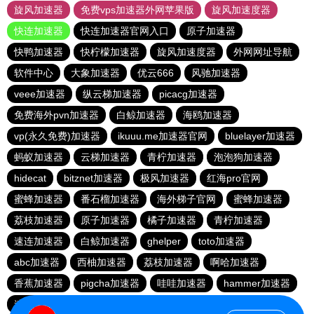
旋风加速器
免费vps加速器外网苹果版
旋风加速度器
快连加速器
快连加速器官网入口
原子加速器
快鸭加速器
快柠檬加速器
旋风加速度器
外网网址导航
软件中心
大象加速器
优云666
风驰加速器
veee加速器
纵云梯加速器
picacg加速器
免费海外pvn加速器
白鲸加速器
海鸥加速器
vp(永久免费)加速器
ikuuu.me加速器官网
bluelayer加速器
蚂蚁加速器
云梯加速器
青柠加速器
泡泡狗加速器
hidecat
bitznet加速器
极风加速器
红海pro官网
蜜蜂加速器
番石榴加速器
海外梯子官网
蜜蜂加速器
荔枝加速器
原子加速器
橘子加速器
青柠加速器
速连加速器
白鲸加速器
ghelper
toto加速器
abc加速器
西柚加速器
荔枝加速器
啊哈加速器
香蕉加速器
pigcha加速器
哇哇加速器
hammer加速器
速连加速器