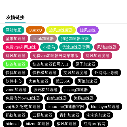
友情链接
网站地图
QuickQ
旋风加速度器
旋风加速
坚果加速器
tiktok加速器
狗急加速器官网
免费vqn外网加速
小蓝鸟
优途加速器官网
风驰加速器
旋风加速器
免费vps加速器外网苹果版
旋风加速度器
快连加速器
快连加速器官网入口
原子加速器
快鸭加速器
快柠檬加速器
旋风加速度器
外网网址导航
软件中心
大象加速器
优云666
风驰加速器
veee加速器
纵云梯加速器
picacg加速器
免费海外pvn加速器
白鲸加速器
海鸥加速器
vp(永久免费)加速器
ikuuu.me加速器官网
bluelayer加速器
蚂蚁加速器
云梯加速器
青柠加速器
泡泡狗加速器
hidecat
bitznet加速器
极风加速器
红海pro官网