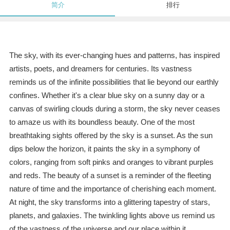
简介
排行
The sky, with its ever-changing hues and patterns, has inspired
artists, poets, and dreamers for centuries. Its vastness
reminds us of the infinite possibilities that lie beyond our earthly
confines. Whether it's a clear blue sky on a sunny day or a
canvas of swirling clouds during a storm, the sky never ceases
to amaze us with its boundless beauty. One of the most
breathtaking sights offered by the sky is a sunset. As the sun
dips below the horizon, it paints the sky in a symphony of
colors, ranging from soft pinks and oranges to vibrant purples
and reds. The beauty of a sunset is a reminder of the fleeting
nature of time and the importance of cherishing each moment.
At night, the sky transforms into a glittering tapestry of stars,
planets, and galaxies. The twinkling lights above us remind us
of the vastness of the universe and our place within it.