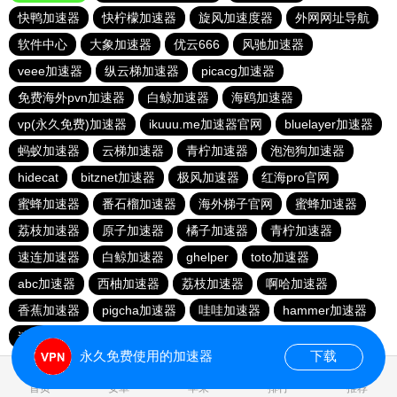
快鸭加速器
快柠檬加速器
旋风加速度器
外网网址导航
软件中心
大象加速器
优云666
风驰加速器
veee加速器
纵云梯加速器
picacg加速器
免费海外pvn加速器
白鲸加速器
海鸥加速器
vp(永久免费)加速器
ikuuu.me加速器官网
bluelayer加速器
蚂蚁加速器
云梯加速器
青柠加速器
泡泡狗加速器
hidecat
bitznet加速器
极风加速器
红海pro官网
蜜蜂加速器
番石榴加速器
海外梯子官网
蜜蜂加速器
荔枝加速器
原子加速器
橘子加速器
青柠加速器
速连加速器
白鲸加速器
ghelper
toto加速器
abc加速器
西柚加速器
荔枝加速器
啊哈加速器
香蕉加速器
pigcha加速器
哇哇加速器
hammer加速器
速连加速器
永久免费使用的加速器
下载
0.019227s
首页
安卓
苹果
排行
推荐