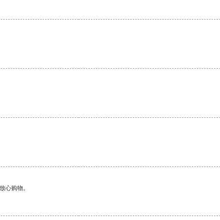
。
够放心购物。