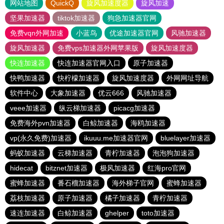
网站地图
QuickQ
旋风加速度器
旋风加速
坚果加速器
tiktok加速器
狗急加速器官网
免费vqn外网加速
小蓝鸟
优途加速器官网
风驰加速器
旋风加速器
免费vps加速器外网苹果版
旋风加速度器
快连加速器
快连加速器官网入口
原子加速器
快鸭加速器
快柠檬加速器
旋风加速度器
外网网址导航
软件中心
大象加速器
优云666
风驰加速器
veee加速器
纵云梯加速器
picacg加速器
免费海外pvn加速器
白鲸加速器
海鸥加速器
vp(永久免费)加速器
ikuuu.me加速器官网
bluelayer加速器
蚂蚁加速器
云梯加速器
青柠加速器
泡泡狗加速器
hidecat
bitznet加速器
极风加速器
红海pro官网
蜜蜂加速器
番石榴加速器
海外梯子官网
蜜蜂加速器
荔枝加速器
原子加速器
橘子加速器
青柠加速器
速连加速器
白鲸加速器
ghelper
toto加速器