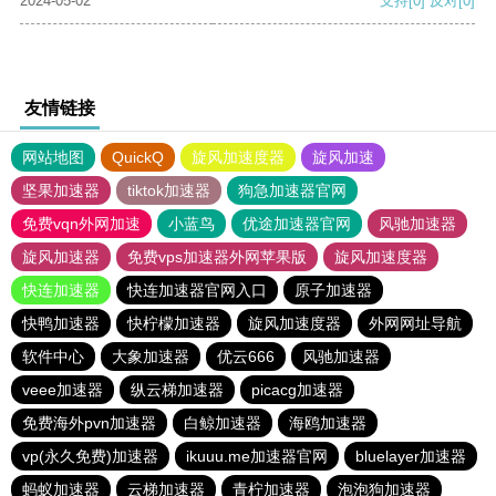
2024-05-02
支持
[0]
反对
[0]
友情链接
网站地图
QuickQ
旋风加速度器
旋风加速
坚果加速器
tiktok加速器
狗急加速器官网
免费vqn外网加速
小蓝鸟
优途加速器官网
风驰加速器
旋风加速器
免费vps加速器外网苹果版
旋风加速度器
快连加速器
快连加速器官网入口
原子加速器
快鸭加速器
快柠檬加速器
旋风加速度器
外网网址导航
软件中心
大象加速器
优云666
风驰加速器
veee加速器
纵云梯加速器
picacg加速器
免费海外pvn加速器
白鲸加速器
海鸥加速器
vp(永久免费)加速器
ikuuu.me加速器官网
bluelayer加速器
蚂蚁加速器
云梯加速器
青柠加速器
泡泡狗加速器